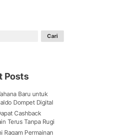
Cari
t Posts
Wahana Baru untuk
aldo Dompet Digital
Dapat Cashback
ain Terus Tanpa Rugi
hi Ragam Permainan