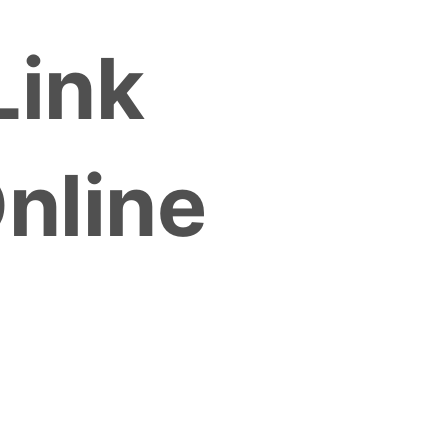
Link
Online
a