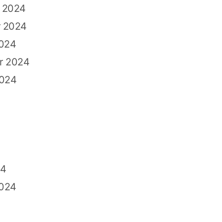
 2024
 2024
2024
r 2024
2024
4
24
2024