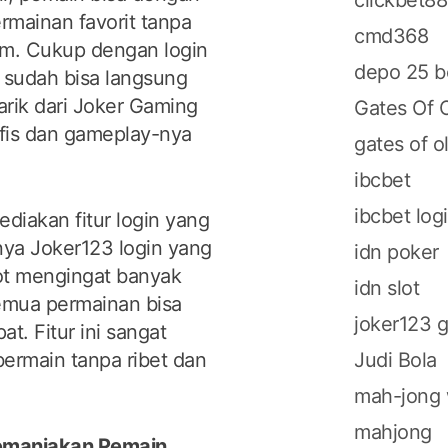
clickbet88
mainan favorit tanpa
cmd368
rm. Cukup dengan login
depo 25 b
n sudah bisa langsung
rik dari Joker Gaming
Gates Of 
afis dan gameplay-nya
gates of 
ibcbet
ibcbet log
ediakan fitur login yang
ya Joker123 login yang
idn poker
pot mengingat banyak
idn slot
emua permainan bisa
joker123 
. Fitur ini sangat
ermain tanpa ribet dan
Judi Bola
mah-jong 
mahjong
emanjakan Pemain