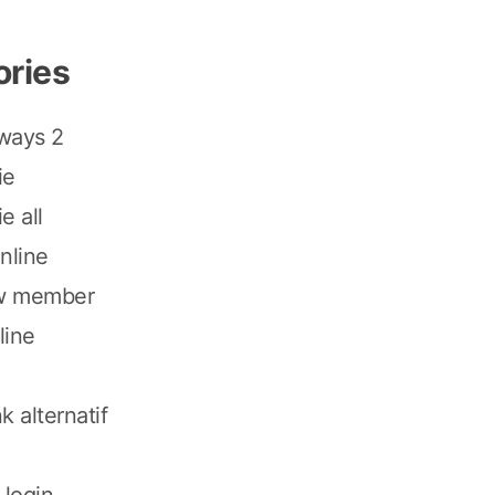
ories
ways 2
ie
e all
nline
w member
line
nk alternatif