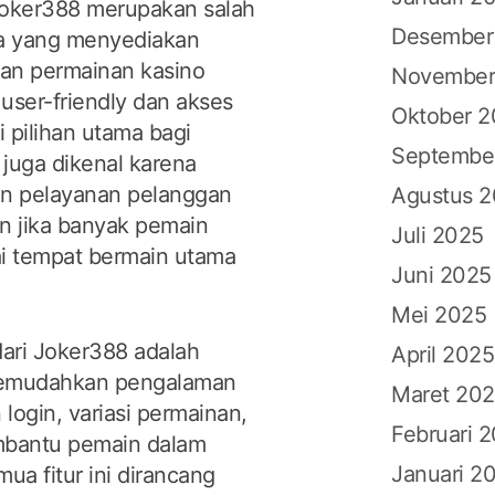
Joker388 merupakan salah
Desember
aya yang menyediakan
dan permainan kasino
November
user-friendly dan akses
Oktober 
pilihan utama bagi
Septembe
i juga dikenal karena
an pelayanan pelanggan
Agustus 
an jika banyak pemain
Juli 2025
i tempat bermain utama
Juni 2025
Mei 2025
ari Joker388 adalah
April 2025
g memudahkan pengalaman
Maret 20
login, variasi permainan,
Februari 
embantu pemain dalam
Januari 2
a fitur ini dirancang