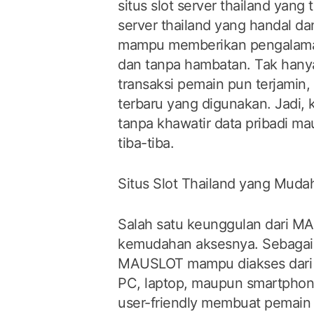
situs slot server thailand yang
server thailand yang handal d
mampu memberikan pengalaman
dan tanpa hambatan. Tak hany
transaksi pemain pun terjamin, 
terbaru yang digunakan. Jadi,
tanpa khawatir data pribadi ma
tiba-tiba.
Situs Slot Thailand yang Mud
Salah satu keunggulan dari M
kemudahan aksesnya. Sebagai si
MAUSLOT mampu diakses dari b
PC, laptop, maupun smartphon
user-friendly membuat pemain