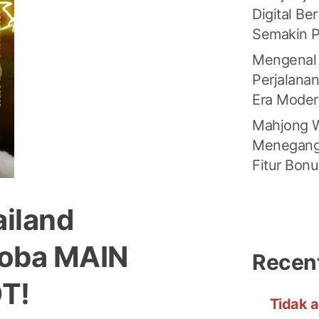
Digital Be
Semakin P
Mengenal 
Perjalanan
Era Moder
Mahjong 
Menegang
Fitur Bonu
ailand
Coba MAIN
Recen
T!
Tidak 