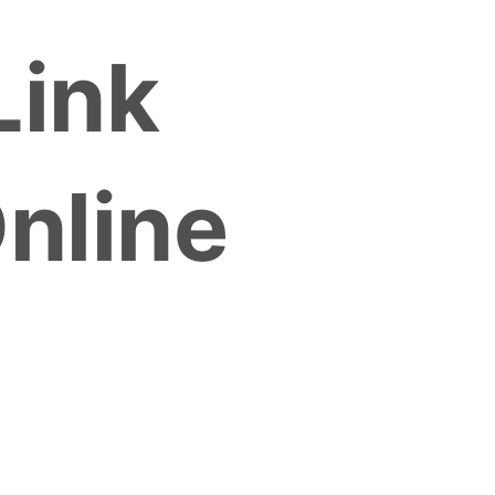
Link
Online
a