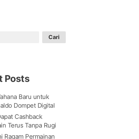
Cari
t Posts
Wahana Baru untuk
aldo Dompet Digital
Dapat Cashback
ain Terus Tanpa Rugi
hi Ragam Permainan