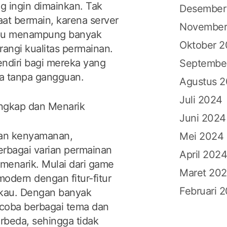
g ingin dimainkan. Tak
Desember
aat bermain, karena server
November
mpu menampung banyak
Oktober 
angi kualitas permainan.
sendiri bagi mereka yang
Septembe
ma tanpa gangguan.
Agustus 
Juli 2024
engkap dan Menarik
Juni 2024
dan kenyamanan,
Mei 2024
bagai varian permainan
April 202
 menarik. Mulai dari game
Maret 20
modern dengan fitur-fitur
Februari 
ukau. Dengan banyak
ncoba berbagai tema dan
beda, sehingga tidak