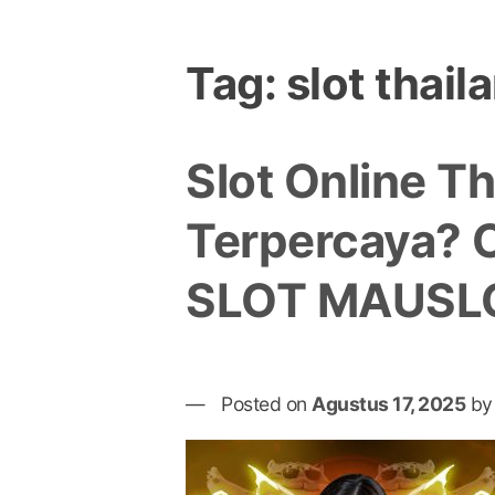
Tag:
slot thail
Slot Online T
Terpercaya? 
SLOT MAUSL
Posted on
Agustus 17, 2025
b