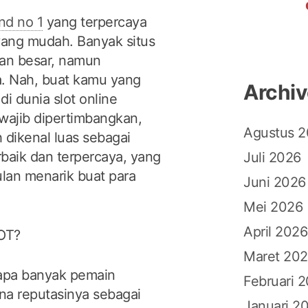
and no 1
yang terpercaya
ang mudah. Banyak situs
an besar, namun
a. Nah, buat kamu yang
Archi
i dunia slot online
 wajib dipertimbangkan,
Agustus 
 dikenal luas sebagai
erbaik dan terpercaya, yang
Juli 2026
an menarik buat para
Juni 2026
Mei 2026
April 2026
OT?
Maret 20
apa banyak pemain
Februari 
a reputasinya sebagai
Januari 2