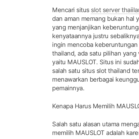
Mencari situs
slot server thaiil
dan aman memang bukan hal y
yang menjanjikan keberuntung
kenyataannya justru sebalikny
ingin mencoba keberuntungan d
thailand, ada satu pilihan yang
yaitu MAUSLOT. Situs ini sudah
salah satu situs slot thailand t
menawarkan berbagai keunggul
pemainnya.
Kenapa Harus Memilih MAUSL
Salah satu alasan utama meng
memilih MAUSLOT adalah karen