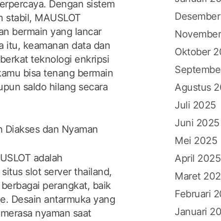
 terpercaya. Dengan sistem
Desember
an stabil, MAUSLOT
 bermain yang lancar
November
a itu, keamanan data dan
Oktober 
berkat teknologi enkripsi
Septembe
 kamu bisa tenang bermain
upun saldo hilang secara
Agustus 
Juli 2025
Juni 2025
ah Diakses dan Nyaman
Mei 2025
AUSLOT adalah
April 2025
tus slot server thailand,
Maret 20
erbagai perangkat, baik
Februari 
e. Desain antarmuka yang
Januari 2
 merasa nyaman saat