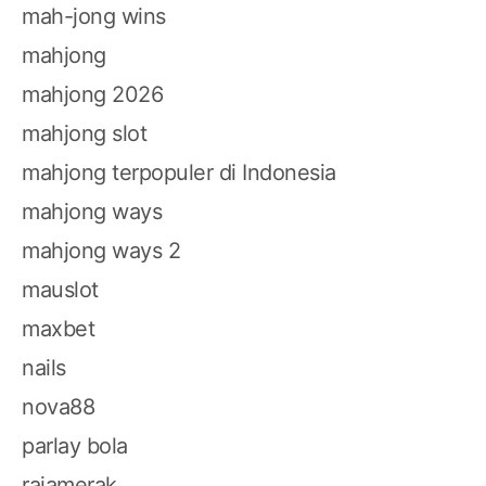
mah-jong wins
mahjong
mahjong 2026
mahjong slot
mahjong terpopuler di Indonesia
mahjong ways
mahjong ways 2
mauslot
maxbet
nails
nova88
parlay bola
rajamerak