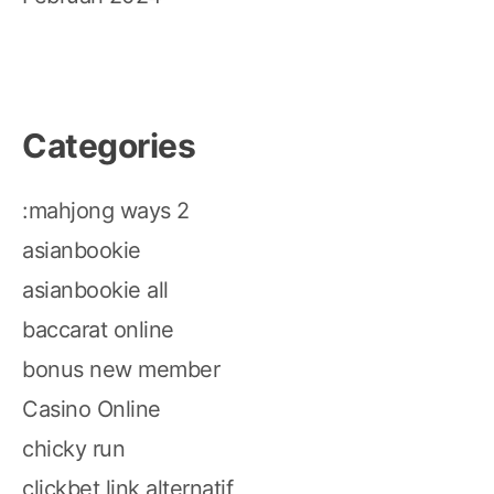
Categories
:mahjong ways 2
asianbookie
asianbookie all
baccarat online
bonus new member
Casino Online
chicky run
clickbet link alternatif