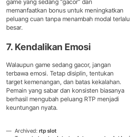
game yang sedang “gacor” dan
memanfaatkan bonus untuk meningkatkan
peluang cuan tanpa menambah modal terlalu
besar.
7. Kendalikan Emosi
Walaupun game sedang gacor, jangan
terbawa emosi. Tetap disiplin, tentukan
target kemenangan, dan batas kekalahan.
Pemain yang sabar dan konsisten biasanya
berhasil mengubah peluang RTP menjadi
keuntungan nyata.
Archived:
rtp slot