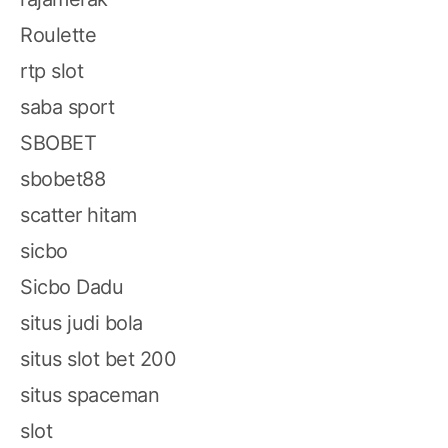
Roulette
rtp slot
saba sport
SBOBET
sbobet88
scatter hitam
sicbo
Sicbo Dadu
situs judi bola
situs slot bet 200
situs spaceman
slot