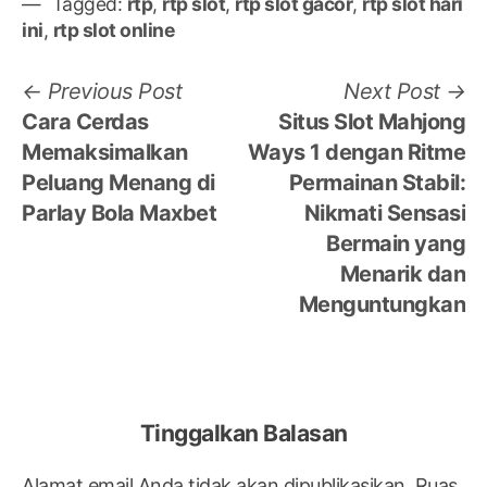
Tagged:
rtp
,
rtp slot
,
rtp slot gacor
,
rtp slot hari
ini
,
rtp slot online
Navigasi
Previous
N
Previous Post
Next Post
post:
po
Cara Cerdas
Situs Slot Mahjong
pos
Memaksimalkan
Ways 1 dengan Ritme
Peluang Menang di
Permainan Stabil:
Parlay Bola Maxbet
Nikmati Sensasi
Bermain yang
Menarik dan
Menguntungkan
Tinggalkan Balasan
Alamat email Anda tidak akan dipublikasikan.
Ruas