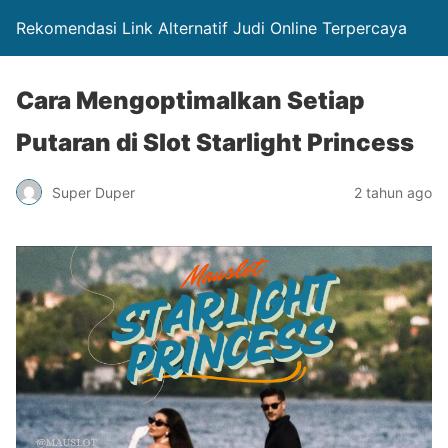
Rekomendasi Link Alternatif Judi Online Terpercaya
Cara Mengoptimalkan Setiap
Putaran di Slot Starlight Princess
Super Duper
2 tahun ago