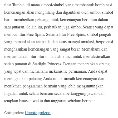
fitur Tumble, di mana simbol-simbol yang membentuk kombinasi
kemenangan akan menghilang dan digantikan oleh simbol-simbol
baru, memberikan peluang untuk kemenangan beruntun dalam
satu putaran. Selain itu, perhatikan juga simbol Scatter yang dapat
memicu fitur Free Spins. Selama fitur Free Spins, simbol pengali
yang muncul akan tetap ada dan terus mengakumulasi, berpotensi
menghasilkan kemenangan yang sangat besar. Memahami dan
memanfaatkan fitur-fitur ini adalah kunci untuk memaksimalkan
setiap putaran di Starlight Princess. Dengan menerapkan strategi
yang tepat dan memahami mekanisme permainan, Anda dapat
meningkatkan peluang Anda untuk meraih kemenangan dan
menikmati pengalaman bermain yang lebih menguntungkan.
Ingatlah untuk selalu bermain secara bertanggung jawab dan
tetapkan batasan waktu dan anggaran sebelum bermain.
Categories:
Uncategorized