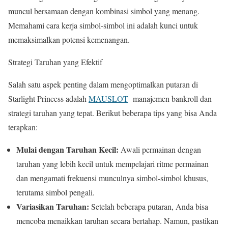
muncul bersamaan dengan kombinasi simbol yang menang.
Memahami cara kerja simbol-simbol ini adalah kunci untuk
memaksimalkan potensi kemenangan.
Strategi Taruhan yang Efektif
Salah satu aspek penting dalam mengoptimalkan putaran di
Starlight Princess adalah
MAUSLOT
manajemen bankroll dan
strategi taruhan yang tepat. Berikut beberapa tips yang bisa Anda
terapkan:
Mulai dengan Taruhan Kecil:
Awali permainan dengan
taruhan yang lebih kecil untuk mempelajari ritme permainan
dan mengamati frekuensi munculnya simbol-simbol khusus,
terutama simbol pengali.
Variasikan Taruhan:
Setelah beberapa putaran, Anda bisa
mencoba menaikkan taruhan secara bertahap. Namun, pastikan