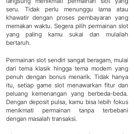
langsung menikmati permainan slot yang
seru. Tidak perlu menunggu lama atau
khawatir dengan proses pembayaran yang
memakan waktu. Segera pilih permainan slot
yang paling kamu sukai dan mulailah
bertaruh.
Permainan slot sendiri sangat beragam, mulai
dari tema klasik hingga tema modern yang
penuh dengan bonus menarik. Tidak hanya
itu, setiap game slot menawarkan fitur dan
peluang kemenangan yang berbeda-beda.
Dengan deposit pulsa, kamu bisa lebih fokus
menikmati permainan tanpa terbebani
dengan masalah transaksi.