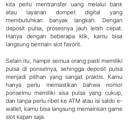
kita perlu mentransfer uang melalui bank
atau layanan dompet digital yang
membutuhkan banyak langkah. Dengan
deposit pulsa, prosesnya jauh lebih cepat.
Hanya dengan beberapa klik, kamu bisa
langsung bermain slot favorit.
Selain itu, hampir semua orang pasti memiliki
pulsa di ponselnya, sehingga deposit pulsa
menjadi pilihan yang sangat praktis. Kamu
hanya perlu memastikan bahwa nomor
ponselmu memiliki sisa pulsa yang cukup,
dan tanpa perlu ribet ke ATM atau isi saldo e-
wallet, kamu bisa langsung memainkan game
slot kapan saja.