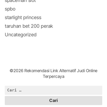
spaceman slot
spbo
starlight princess
taruhan bet 200 perak
Uncategorized
©2026 Rekomendasi Link Alternatif Judi Online
Terpercaya
Cari
untuk: