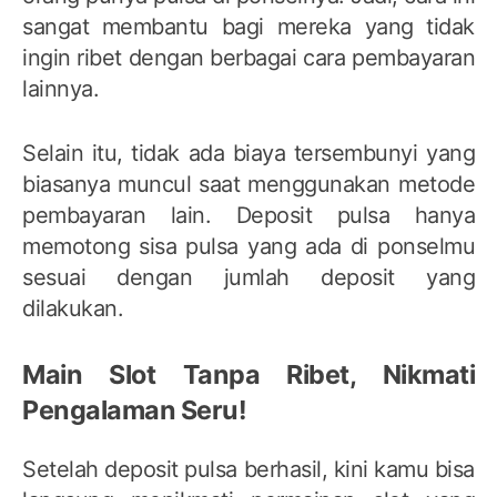
sangat membantu bagi mereka yang tidak
ingin ribet dengan berbagai cara pembayaran
lainnya.
Selain itu, tidak ada biaya tersembunyi yang
biasanya muncul saat menggunakan metode
pembayaran lain. Deposit pulsa hanya
memotong sisa pulsa yang ada di ponselmu
sesuai dengan jumlah deposit yang
dilakukan.
Main Slot Tanpa Ribet, Nikmati
Pengalaman Seru!
Setelah deposit pulsa berhasil, kini kamu bisa