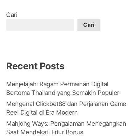
Cari
Cari
Recent Posts
Menjelajahi Ragam Permainan Digital
Bertema Thailand yang Semakin Populer
Mengenal Clickbet88 dan Perjalanan Game
Reel Digital di Era Modern
Mahjong Ways: Pengalaman Menegangkan
Saat Mendekati Fitur Bonus