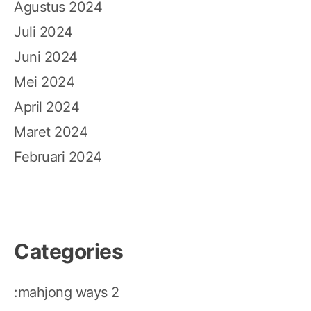
Agustus 2024
Juli 2024
Juni 2024
Mei 2024
April 2024
Maret 2024
Februari 2024
Categories
:mahjong ways 2