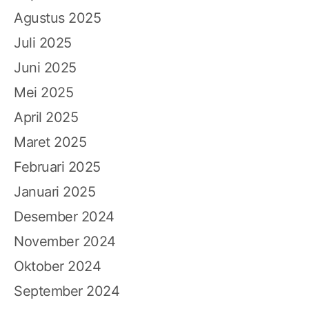
Agustus 2025
Juli 2025
Juni 2025
Mei 2025
April 2025
Maret 2025
Februari 2025
Januari 2025
Desember 2024
November 2024
Oktober 2024
September 2024