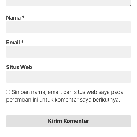
Nama
*
Email
*
Situs Web
Simpan nama, email, dan situs web saya pada
peramban ini untuk komentar saya berikutnya.