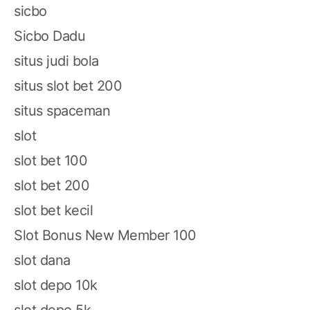
sicbo
Sicbo Dadu
situs judi bola
situs slot bet 200
situs spaceman
slot
slot bet 100
slot bet 200
slot bet kecil
Slot Bonus New Member 100
slot dana
slot depo 10k