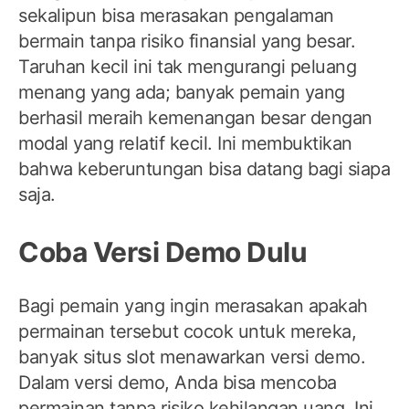
sekalipun bisa merasakan pengalaman
bermain tanpa risiko finansial yang besar.
Taruhan kecil ini tak mengurangi peluang
menang yang ada; banyak pemain yang
berhasil meraih kemenangan besar dengan
modal yang relatif kecil. Ini membuktikan
bahwa keberuntungan bisa datang bagi siapa
saja.
Coba Versi Demo Dulu
Bagi pemain yang ingin merasakan apakah
permainan tersebut cocok untuk mereka,
banyak situs slot menawarkan versi demo.
Dalam versi demo, Anda bisa mencoba
permainan tanpa risiko kehilangan uang. Ini