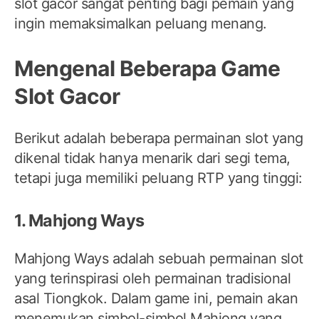
slot gacor sangat penting bagi pemain yang
ingin memaksimalkan peluang menang.
Mengenal Beberapa Game
Slot Gacor
Berikut adalah beberapa permainan slot yang
dikenal tidak hanya menarik dari segi tema,
tetapi juga memiliki peluang RTP yang tinggi:
1. Mahjong Ways
Mahjong Ways adalah sebuah permainan slot
yang terinspirasi oleh permainan tradisional
asal Tiongkok. Dalam game ini, pemain akan
menemukan simbol-simbol Mahjong yang