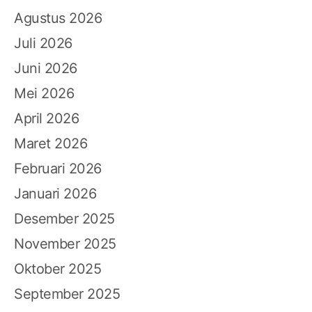
Agustus 2026
Juli 2026
Juni 2026
Mei 2026
April 2026
Maret 2026
Februari 2026
Januari 2026
Desember 2025
November 2025
Oktober 2025
September 2025