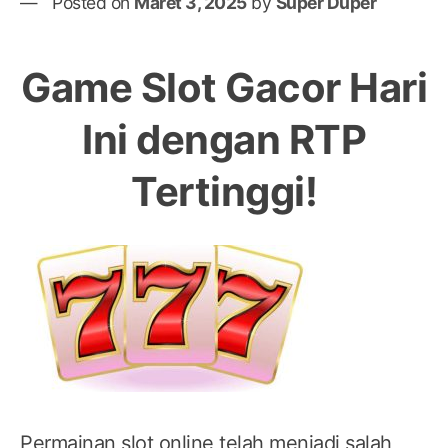
Posted on
Maret 3, 2025
by
Super Duper
Game Slot Gacor Hari
Ini dengan RTP
Tertinggi!
Permainan slot online telah menjadi salah