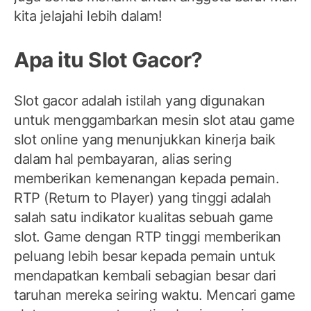
kita jelajahi lebih dalam!
Apa itu Slot Gacor?
Slot gacor adalah istilah yang digunakan
untuk menggambarkan mesin slot atau game
slot online yang menunjukkan kinerja baik
dalam hal pembayaran, alias sering
memberikan kemenangan kepada pemain.
RTP (Return to Player) yang tinggi adalah
salah satu indikator kualitas sebuah game
slot. Game dengan RTP tinggi memberikan
peluang lebih besar kepada pemain untuk
mendapatkan kembali sebagian besar dari
taruhan mereka seiring waktu. Mencari game