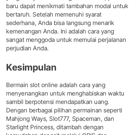
baru dapat menikmati tambahan modal untuk
bertaruh. Setelah memenuhi syarat
sederhana, Anda bisa langsung menarik
kemenangan Anda. Ini adalah cara yang
sangat menggoda untuk memulai perjalanan
perjudian Anda.
Kesimpulan
Bermain slot online adalah cara yang
menyenangkan untuk menghabiskan waktu
sambil berpotensi mendapatkan uang.
Dengan berbagai pilihan permainan seperti
Mahjong Ways, Slot777, Spaceman, dan
Starlight Princess, ditambah dengan