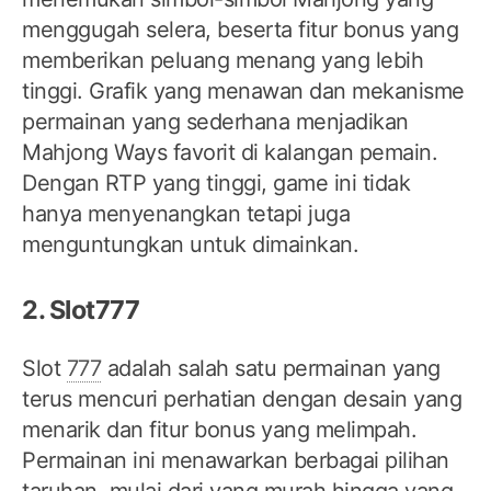
menggugah selera, beserta fitur bonus yang
memberikan peluang menang yang lebih
tinggi. Grafik yang menawan dan mekanisme
permainan yang sederhana menjadikan
Mahjong Ways favorit di kalangan pemain.
Dengan RTP yang tinggi, game ini tidak
hanya menyenangkan tetapi juga
menguntungkan untuk dimainkan.
2. Slot777
Slot
777
adalah salah satu permainan yang
terus mencuri perhatian dengan desain yang
menarik dan fitur bonus yang melimpah.
Permainan ini menawarkan berbagai pilihan