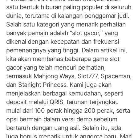
satu bentuk hiburan paling populer di seluruh
dunia, terutama di kalangan penggemar judi.
Salah satu kategori yang menarik perhatian
banyak pemain adalah “slot gacor,” yang
dikenal dengan kecepatan dan frekuensi
pemenangnya yang tinggi. Dalam artikel ini,
kita akan membahas beberapa game slot
gacor yang telah mencuri perhatian,
termasuk Mahjong Ways, Slot777, Spaceman,
dan Starlight Princess. Kami juga akan
menjelaskan berbagai kemudahan, seperti
deposit melalui QRIS, taruhan terjangkau
mulai dari 100 perak hingga 200 perak, serta
opsi bermain dalam versi demo sebelum
bertaruh dengan uang asli. Selain itu, ada
juga bonus menarik untuk anggota baru. Mari