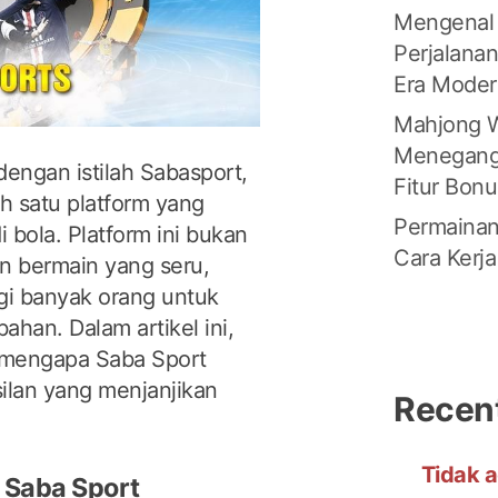
Mengenal 
Perjalanan
Era Moder
Mahjong 
Menegang
dengan istilah Sabasport,
Fitur Bonu
h satu platform yang
Permainan 
i bola. Platform ini bukan
Cara Kerja
 bermain yang seru,
agi banyak orang untuk
han. Dalam artikel ini,
 mengapa Saba Sport
ilan yang menjanjikan
Recen
Tidak 
 Saba Sport