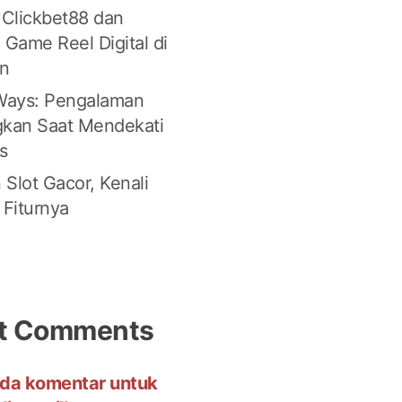
Clickbet88 dan
 Game Reel Digital di
n
Ways: Pengalaman
kan Saat Mendekati
s
Slot Gacor, Kenali
 Fiturnya
t Comments
ada komentar untuk