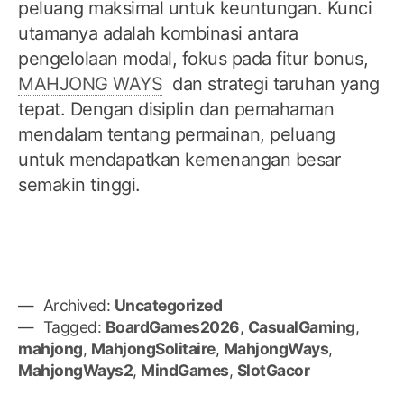
peluang maksimal untuk keuntungan. Kunci
utamanya adalah kombinasi antara
pengelolaan modal, fokus pada fitur bonus,
MAHJONG WAYS
dan strategi taruhan yang
tepat. Dengan disiplin dan pemahaman
mendalam tentang permainan, peluang
untuk mendapatkan kemenangan besar
semakin tinggi.
Archived:
Uncategorized
Tagged:
BoardGames2026
,
CasualGaming
,
mahjong
,
MahjongSolitaire
,
MahjongWays
,
MahjongWays2
,
MindGames
,
SlotGacor