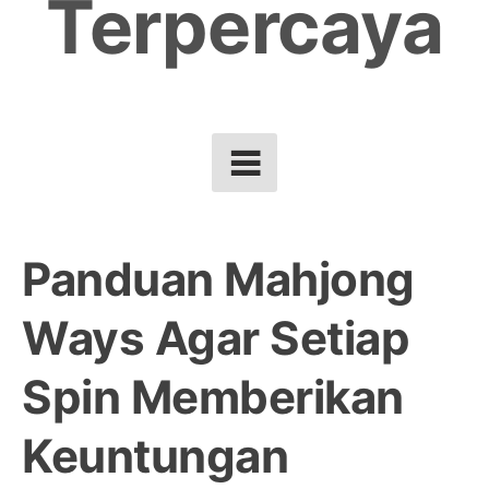
Terpercaya
Panduan Mahjong
Ways Agar Setiap
Spin Memberikan
Keuntungan