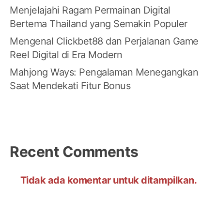
Menjelajahi Ragam Permainan Digital
Bertema Thailand yang Semakin Populer
Mengenal Clickbet88 dan Perjalanan Game
Reel Digital di Era Modern
Mahjong Ways: Pengalaman Menegangkan
Saat Mendekati Fitur Bonus
Recent Comments
Tidak ada komentar untuk ditampilkan.