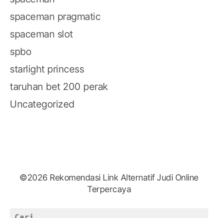
spaceman pragmatic
spaceman slot
spbo
starlight princess
taruhan bet 200 perak
Uncategorized
©2026 Rekomendasi Link Alternatif Judi Online
Terpercaya
Cari