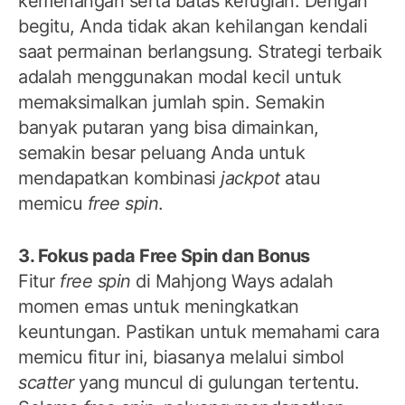
kemenangan serta batas kerugian. Dengan
begitu, Anda tidak akan kehilangan kendali
saat permainan berlangsung. Strategi terbaik
adalah menggunakan modal kecil untuk
memaksimalkan jumlah spin. Semakin
banyak putaran yang bisa dimainkan,
semakin besar peluang Anda untuk
mendapatkan kombinasi
jackpot
atau
memicu
free spin
.
3. Fokus pada Free Spin dan Bonus
Fitur
free spin
di Mahjong Ways adalah
momen emas untuk meningkatkan
keuntungan. Pastikan untuk memahami cara
memicu fitur ini, biasanya melalui simbol
scatter
yang muncul di gulungan tertentu.