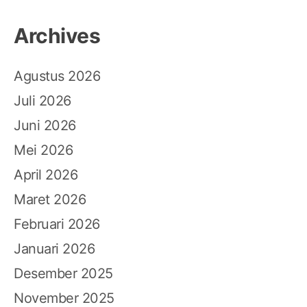
Archives
Agustus 2026
Juli 2026
Juni 2026
Mei 2026
April 2026
Maret 2026
Februari 2026
Januari 2026
Desember 2025
November 2025