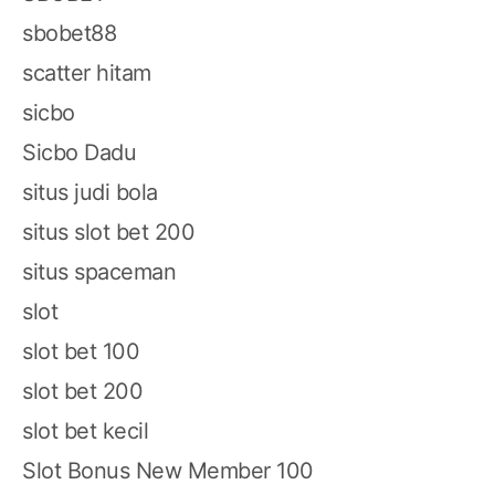
sbobet88
scatter hitam
sicbo
Sicbo Dadu
situs judi bola
situs slot bet 200
situs spaceman
slot
slot bet 100
slot bet 200
slot bet kecil
Slot Bonus New Member 100