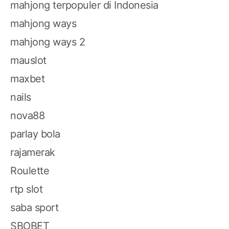
mahjong terpopuler di Indonesia
mahjong ways
mahjong ways 2
mauslot
maxbet
nails
nova88
parlay bola
rajamerak
Roulette
rtp slot
saba sport
SBOBET