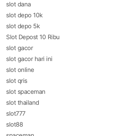
slot dana
slot depo 10k
slot depo 5k
Slot Depost 10 Ribu
slot gacor
slot gacor hari ini
slot online
slot qris
slot spaceman
slot thailand
slot777
slot88
spaceman