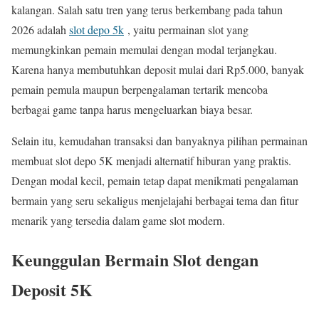
kalangan. Salah satu tren yang terus berkembang pada tahun
2026 adalah
slot depo 5k
, yaitu permainan slot yang
memungkinkan pemain memulai dengan modal terjangkau.
Karena hanya membutuhkan deposit mulai dari Rp5.000, banyak
pemain pemula maupun berpengalaman tertarik mencoba
berbagai game tanpa harus mengeluarkan biaya besar.
Selain itu, kemudahan transaksi dan banyaknya pilihan permainan
membuat slot depo 5K menjadi alternatif hiburan yang praktis.
Dengan modal kecil, pemain tetap dapat menikmati pengalaman
bermain yang seru sekaligus menjelajahi berbagai tema dan fitur
menarik yang tersedia dalam game slot modern.
Keunggulan Bermain Slot dengan
Deposit 5K