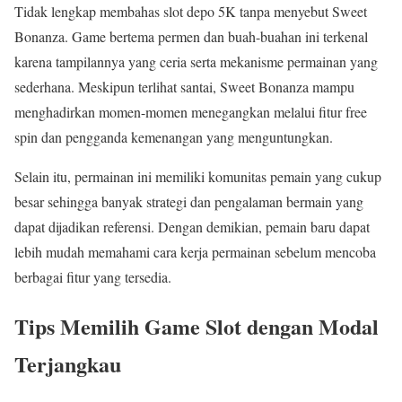
Tidak lengkap membahas slot depo 5K tanpa menyebut Sweet
Bonanza. Game bertema permen dan buah-buahan ini terkenal
karena tampilannya yang ceria serta mekanisme permainan yang
sederhana. Meskipun terlihat santai, Sweet Bonanza mampu
menghadirkan momen-momen menegangkan melalui fitur free
spin dan pengganda kemenangan yang menguntungkan.
Selain itu, permainan ini memiliki komunitas pemain yang cukup
besar sehingga banyak strategi dan pengalaman bermain yang
dapat dijadikan referensi. Dengan demikian, pemain baru dapat
lebih mudah memahami cara kerja permainan sebelum mencoba
berbagai fitur yang tersedia.
Tips Memilih Game Slot dengan Modal
Terjangkau