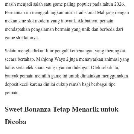
masih menjadi salah satu game paling populer pada tahun 2026.
Permainan ini menggabungkan unsur tradisional Mahjong dengan
mekanisme slot modern yang inovatif. Akibatnya, pemain
mendapatkan pengalaman bermain yang unik dan berbeda dari
game slot lainnya.
Selain menghadirkan fitur pengali kemenangan yang meningkat
secara bertahap, Mahjong Ways 2 juga menawarkan animasi yang
halus serta efek suara yang nyaman didengar. Oleh sebab itu,
banyak pemain memilih game ini untuk dimainkan menggunakan
deposit kecil karena dinilai cukup ramah bagi berbagai tipe
pemain.
Sweet Bonanza Tetap Menarik untuk
Dicoba