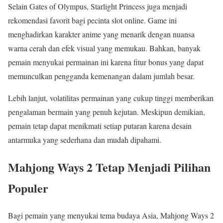
Selain Gates of Olympus, Starlight Princess juga menjadi
rekomendasi favorit bagi pecinta slot online. Game ini
menghadirkan karakter anime yang menarik dengan nuansa
warna cerah dan efek visual yang memukau. Bahkan, banyak
pemain menyukai permainan ini karena fitur bonus yang dapat
memunculkan pengganda kemenangan dalam jumlah besar.
Lebih lanjut, volatilitas permainan yang cukup tinggi memberikan
pengalaman bermain yang penuh kejutan. Meskipun demikian,
pemain tetap dapat menikmati setiap putaran karena desain
antarmuka yang sederhana dan mudah dipahami.
Mahjong Ways 2 Tetap Menjadi Pilihan
Populer
Bagi pemain yang menyukai tema budaya Asia, Mahjong Ways 2