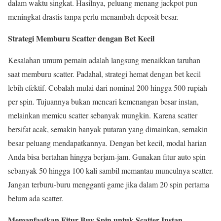
dalam waktu singkat. Hasilnya, peluang menang jackpot pun
meningkat drastis tanpa perlu menambah deposit besar.
Strategi Memburu Scatter dengan Bet Kecil
Kesalahan umum pemain adalah langsung menaikkan taruhan
saat memburu scatter. Padahal, strategi hemat dengan bet kecil
lebih efektif. Cobalah mulai dari nominal 200 hingga 500 rupiah
per spin. Tujuannya bukan mencari kemenangan besar instan,
melainkan memicu scatter sebanyak mungkin. Karena scatter
bersifat acak, semakin banyak putaran yang dimainkan, semakin
besar peluang mendapatkannya. Dengan bet kecil, modal harian
Anda bisa bertahan hingga berjam-jam. Gunakan fitur auto spin
sebanyak 50 hingga 100 kali sambil memantau munculnya scatter.
Jangan terburu-buru mengganti game jika dalam 20 spin pertama
belum ada scatter.
Memanfaatkan Fitur Buy Spin untuk Scatter Instan