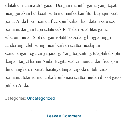
adalah ciri utama slot gacor. Dengan memilih game yang tepat,
menggunakan bet kecil, serta memanfaatkan fitur buy spin saat
perlu, Anda bisa memicu free spin berkali-kali dalam satu sesi
bermain. Jangan lupa selalu cek RTP dan volatilitas game
sebelum mulai. Slot dengan volatilitas sedang hingga tinggi
cenderung lebih sering memberikan scatter meskipun
kemenangan regulernya jarang. Yang terpenting, tetaplah disiplin
dengan target harian Anda. Begitu scatter muncul dan free spin
dimenangkan, nikmati hasilnya tanpa tergoda untuk terus
bermain. Selamat mencoba kombinasi scatter mudah di slot gacor
pilihan Anda.
Categories:
Uncategorized
Leave a Comment