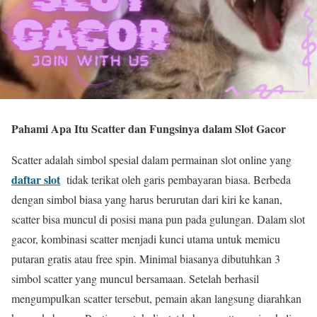
Pahami Apa Itu Scatter dan Fungsinya dalam Slot Gacor
Scatter adalah simbol spesial dalam permainan slot online yang
daftar slot
tidak terikat oleh garis pembayaran biasa. Berbeda
dengan simbol biasa yang harus berurutan dari kiri ke kanan,
scatter bisa muncul di posisi mana pun pada gulungan. Dalam slot
gacor, kombinasi scatter menjadi kunci utama untuk memicu
putaran gratis atau free spin. Minimal biasanya dibutuhkan 3
simbol scatter yang muncul bersamaan. Setelah berhasil
mengumpulkan scatter tersebut, pemain akan langsung diarahkan