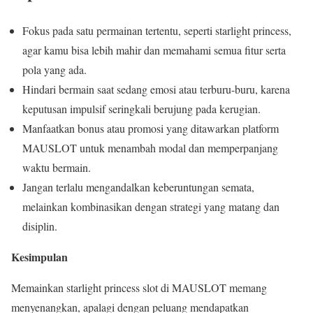
Fokus pada satu permainan tertentu, seperti starlight princess,
agar kamu bisa lebih mahir dan memahami semua fitur serta
pola yang ada.
Hindari bermain saat sedang emosi atau terburu-buru, karena
keputusan impulsif seringkali berujung pada kerugian.
Manfaatkan bonus atau promosi yang ditawarkan platform
MAUSLOT untuk menambah modal dan memperpanjang
waktu bermain.
Jangan terlalu mengandalkan keberuntungan semata,
melainkan kombinasikan dengan strategi yang matang dan
disiplin.
Kesimpulan
Memainkan starlight princess slot di MAUSLOT memang
menyenangkan, apalagi dengan peluang mendapatkan