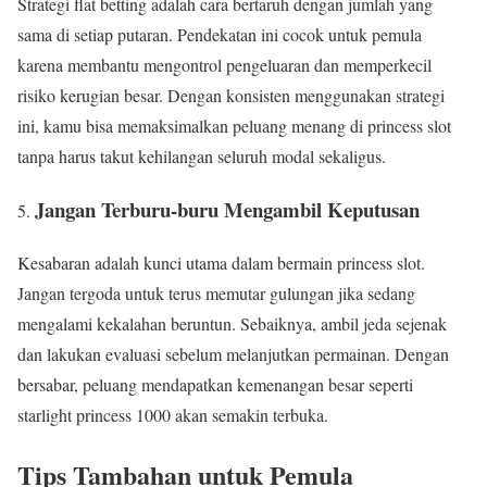
Strategi flat betting adalah cara bertaruh dengan jumlah yang
sama di setiap putaran. Pendekatan ini cocok untuk pemula
karena membantu mengontrol pengeluaran dan memperkecil
risiko kerugian besar. Dengan konsisten menggunakan strategi
ini, kamu bisa memaksimalkan peluang menang di princess slot
tanpa harus takut kehilangan seluruh modal sekaligus.
Jangan Terburu-buru Mengambil Keputusan
Kesabaran adalah kunci utama dalam bermain princess slot.
Jangan tergoda untuk terus memutar gulungan jika sedang
mengalami kekalahan beruntun. Sebaiknya, ambil jeda sejenak
dan lakukan evaluasi sebelum melanjutkan permainan. Dengan
bersabar, peluang mendapatkan kemenangan besar seperti
starlight princess 1000 akan semakin terbuka.
Tips Tambahan untuk Pemula