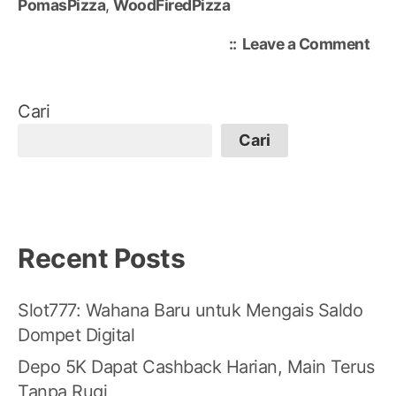
PomasPizza
,
WoodFiredPizza
on
Leave a Comment
Piz
Pan
Bat
Cari
Rah
Cari
Kuli
Cri
dan
Ar
Kha
Recent Posts
Slot777: Wahana Baru untuk Mengais Saldo
Dompet Digital
Depo 5K Dapat Cashback Harian, Main Terus
Tanpa Rugi