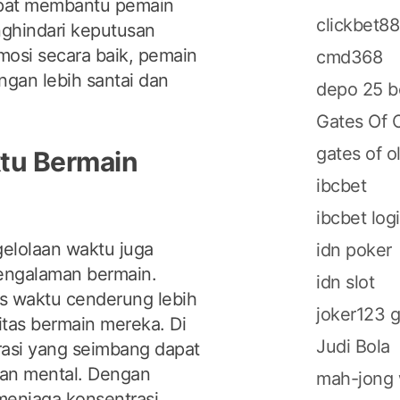
dapat membantu pemain
clickbet88
ghindari keputusan
mosi secara baik, pemain
cmd368
gan lebih santai dan
depo 25 b
Gates Of 
gates of 
tu Bermain
ibcbet
ibcbet log
gelolaan waktu juga
idn poker
engalaman bermain.
idn slot
s waktu cenderung lebih
joker123 
vitas bermain mereka. Di
Judi Bola
rasi yang seimbang dapat
an mental. Dengan
mah-jong 
menjaga konsentrasi