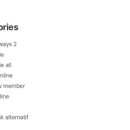
ories
ways 2
ie
e all
nline
w member
line
nk alternatif