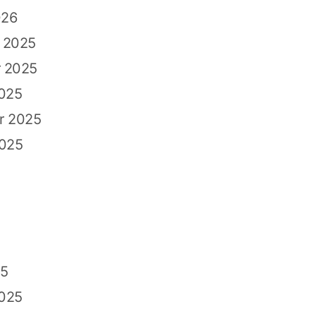
026
 2025
 2025
2025
r 2025
2025
25
2025