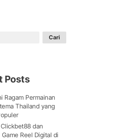
Cari
t Posts
hi Ragam Permainan
rtema Thailand yang
opuler
Clickbet88 dan
 Game Reel Digital di