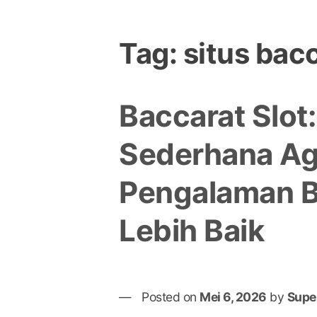
Tag:
situs bac
Baccarat Slot:
Sederhana Ag
Pengalaman 
Lebih Baik
Posted on
Mei 6, 2026
by
Supe