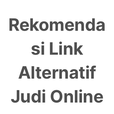
Skip
to
Rekomenda
content
si Link
Alternatif
Judi Online