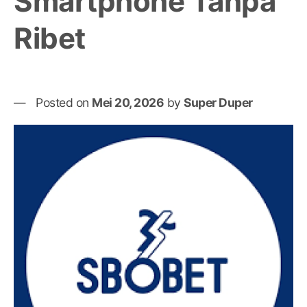
Smartphone Tanpa
Ribet
Posted on
Mei 20, 2026
by
Super Duper