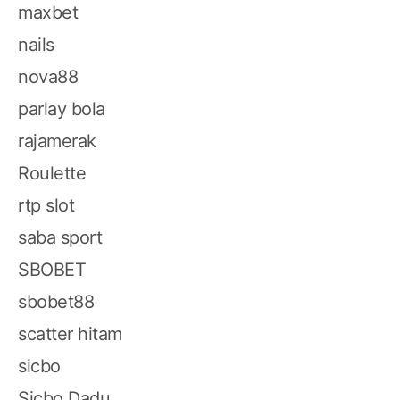
maxbet
nails
nova88
parlay bola
rajamerak
Roulette
rtp slot
saba sport
SBOBET
sbobet88
scatter hitam
sicbo
Sicbo Dadu