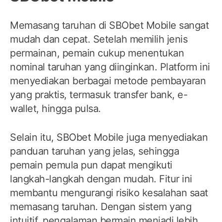
Memasang taruhan di SBObet Mobile sangat
mudah dan cepat. Setelah memilih jenis
permainan, pemain cukup menentukan
nominal taruhan yang diinginkan. Platform ini
menyediakan berbagai metode pembayaran
yang praktis, termasuk transfer bank, e-
wallet, hingga pulsa.
Selain itu, SBObet Mobile juga menyediakan
panduan taruhan yang jelas, sehingga
pemain pemula pun dapat mengikuti
langkah-langkah dengan mudah. Fitur ini
membantu mengurangi risiko kesalahan saat
memasang taruhan. Dengan sistem yang
intuitif, pengalaman bermain menjadi lebih