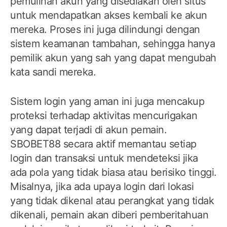
pemulihan akun yang disediakan oleh situs
untuk mendapatkan akses kembali ke akun
mereka. Proses ini juga dilindungi dengan
sistem keamanan tambahan, sehingga hanya
pemilik akun yang sah yang dapat mengubah
kata sandi mereka.
Sistem login yang aman ini juga mencakup
proteksi terhadap aktivitas mencurigakan
yang dapat terjadi di akun pemain.
SBOBET88 secara aktif memantau setiap
login dan transaksi untuk mendeteksi jika
ada pola yang tidak biasa atau berisiko tinggi.
Misalnya, jika ada upaya login dari lokasi
yang tidak dikenal atau perangkat yang tidak
dikenali, pemain akan diberi pemberitahuan