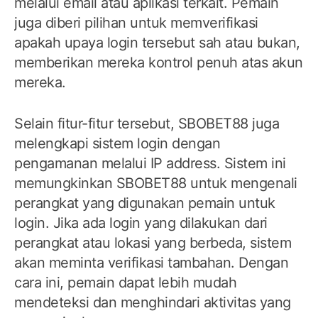
melalui email atau aplikasi terkait. Pemain
juga diberi pilihan untuk memverifikasi
apakah upaya login tersebut sah atau bukan,
memberikan mereka kontrol penuh atas akun
mereka.
Selain fitur-fitur tersebut, SBOBET88 juga
melengkapi sistem login dengan
pengamanan melalui IP address. Sistem ini
memungkinkan SBOBET88 untuk mengenali
perangkat yang digunakan pemain untuk
login. Jika ada login yang dilakukan dari
perangkat atau lokasi yang berbeda, sistem
akan meminta verifikasi tambahan. Dengan
cara ini, pemain dapat lebih mudah
mendeteksi dan menghindari aktivitas yang