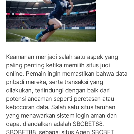
Keamanan menjadi salah satu aspek yang
paling penting ketika memilih situs judi
online. Pemain ingin memastikan bahwa data
pribadi mereka, serta transaksi yang
dilakukan, terlindungi dengan baik dari
potensi ancaman seperti peretasan atau
kebocoran data. Salah satu situs taruhan
yang menawarkan sistem login aman dan
dapat diandalkan adalah SBOBET88.
SBOBET88, sebagai situs
Agen SBOBET