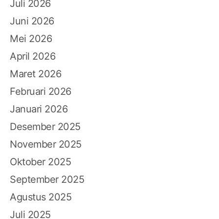
Juli 2026
Juni 2026
Mei 2026
April 2026
Maret 2026
Februari 2026
Januari 2026
Desember 2025
November 2025
Oktober 2025
September 2025
Agustus 2025
Juli 2025