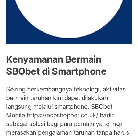
Kenyamanan Bermain
SBObet di Smartphone
Seiring berkembangnya teknologi, aktivitas
bermain taruhan kini dapat dilakukan
langsung melalui smartphone. SBObet
Mobile
https://ecoshopper.co.uk/
hadir
sebagai solusi bagi para pemain yang ingin
merasakan pengalaman taruhan tanpa harus