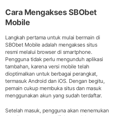
Cara Mengakses SBObet
Mobile
Langkah pertama untuk mulai bermain di
SBObet Mobile adalah mengakses situs
resmi melalui browser di smartphone.
Pengguna tidak perlu mengunduh aplikasi
tambahan, karena versi mobile telah
dioptimalkan untuk berbagai perangkat,
termasuk Android dan iOS. Dengan begitu,
pemain cukup membuka situs dan masuk
menggunakan akun yang sudah terdaftar.
Setelah masuk, pengguna akan menemukan