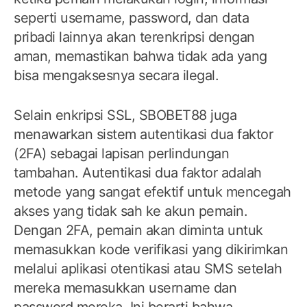
seperti username, password, dan data
pribadi lainnya akan terenkripsi dengan
aman, memastikan bahwa tidak ada yang
bisa mengaksesnya secara ilegal.
Selain enkripsi SSL, SBOBET88 juga
menawarkan sistem autentikasi dua faktor
(2FA) sebagai lapisan perlindungan
tambahan. Autentikasi dua faktor adalah
metode yang sangat efektif untuk mencegah
akses yang tidak sah ke akun pemain.
Dengan 2FA, pemain akan diminta untuk
memasukkan kode verifikasi yang dikirimkan
melalui aplikasi otentikasi atau SMS setelah
mereka memasukkan username dan