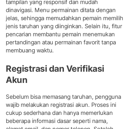
tampilan yang responsif dan mudah
dinavigasi. Menu permainan ditata dengan
jelas, sehingga memudahkan pemain memilih
jenis taruhan yang diinginkan. Selain itu, fitur
pencarian membantu pemain menemukan
pertandingan atau permainan favorit tanpa
membuang waktu.
Registrasi dan Verifikasi
Akun
Sebelum bisa memasang taruhan, pengguna
wajib melakukan registrasi akun. Proses ini
cukup sederhana dan hanya memerlukan
beberapa informasi dasar seperti nama,