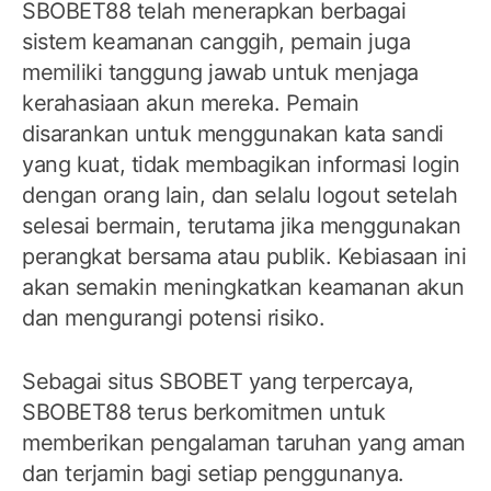
SBOBET88 telah menerapkan berbagai
sistem keamanan canggih, pemain juga
memiliki tanggung jawab untuk menjaga
kerahasiaan akun mereka. Pemain
disarankan untuk menggunakan kata sandi
yang kuat, tidak membagikan informasi login
dengan orang lain, dan selalu logout setelah
selesai bermain, terutama jika menggunakan
perangkat bersama atau publik. Kebiasaan ini
akan semakin meningkatkan keamanan akun
dan mengurangi potensi risiko.
Sebagai situs SBOBET yang terpercaya,
SBOBET88 terus berkomitmen untuk
memberikan pengalaman taruhan yang aman
dan terjamin bagi setiap penggunanya.