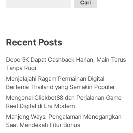
Cari
Sis
Log
Am
Recent Posts
Depo 5K Dapat Cashback Harian, Main Terus
Tanpa Rugi
Menjelajahi Ragam Permainan Digital
Bertema Thailand yang Semakin Populer
Mengenal Clickbet88 dan Perjalanan Game
Reel Digital di Era Modern
Mahjong Ways: Pengalaman Menegangkan
Saat Mendekati Fitur Bonus