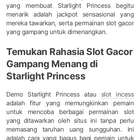
yang membuat Starlight Princess begitu
menarik adalah jackpot sensasional yang
mereka tawarkan, serta permainan slot gacor
yang gampang untuk dimenangkan.
Temukan Rahasia Slot Gacor
Gampang Menang di
Starlight Princess
Demo Starlight Princess atau
slot incess
adalah fitur yang memungkinkan pemain
untuk mencoba berbagai permainan slot
yang ditawarkan oleh situs ini tanpa perlu
memasang taruhan uang sungguhan. Ini
adalah cara yang bagus bagi pemain untuk