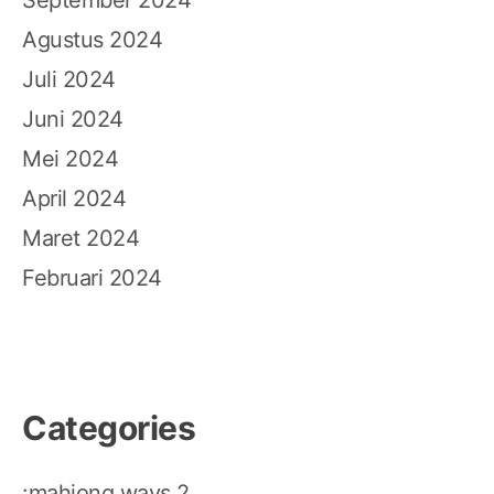
September 2024
Agustus 2024
Juli 2024
Juni 2024
Mei 2024
April 2024
Maret 2024
Februari 2024
Categories
:mahjong ways 2