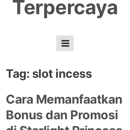
Terpercaya
Tag:
slot incess
Cara Memanfaatkan
Bonus dan Promosi