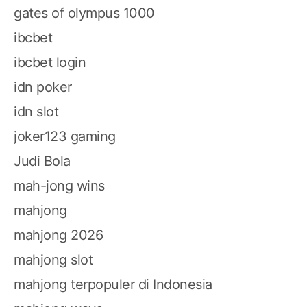
gates of olympus 1000
ibcbet
ibcbet login
idn poker
idn slot
joker123 gaming
Judi Bola
mah-jong wins
mahjong
mahjong 2026
mahjong slot
mahjong terpopuler di Indonesia