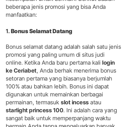
beberapa jenis promosi yang bisa Anda
manfaatkan:
1.
Bonus Selamat Datang
Bonus selamat datang adalah salah satu jenis
promosi yang paling umum di situs judi
online. Ketika Anda baru pertama kali
login
ke Ceriabet
, Anda berhak menerima bonus
setoran pertama yang biasanya berjumlah
100% atau bahkan lebih. Bonus ini dapat
digunakan untuk memainkan berbagai
permainan, termasuk
slot incess
atau
starlight princess 100
. Ini adalah cara yang
sangat baik untuk memperpanjang waktu
bermain Anda tanpa mengeluarkan banyak