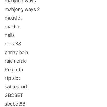
mahjong ways
mahjong ways 2
mauslot
maxbet
nails
nova88
parlay bola
rajamerak
Roulette
rtp slot
saba sport
SBOBET
sbobet88