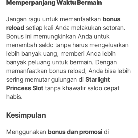
Memperpanjang Waktu Bermain
Jangan ragu untuk memanfaatkan
bonus
reload
setiap kali Anda melakukan setoran.
Bonus ini memungkinkan Anda untuk
menambah saldo tanpa harus mengeluarkan
lebih banyak uang, memberi Anda lebih
banyak peluang untuk bermain. Dengan
memanfaatkan bonus reload, Anda bisa lebih
sering memutar gulungan di
Starlight
Princess Slot
tanpa khawatir saldo cepat
habis.
Kesimpulan
Menggunakan
bonus dan promosi
di