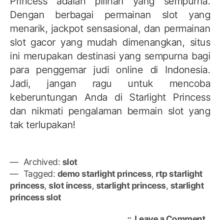
Princess adalah pilihan yang sempurna.
Dengan berbagai permainan slot yang
menarik, jackpot sensasional, dan permainan
slot gacor yang mudah dimenangkan, situs
ini merupakan destinasi yang sempurna bagi
para penggemar judi online di Indonesia.
Jadi, jangan ragu untuk mencoba
keberuntungan Anda di Starlight Princess
dan nikmati pengalaman bermain slot yang
tak terlupakan!
Archived:
slot
Tagged:
demo starlight princess
,
rtp starlight
princess
,
slot incess
,
starlight princess
,
starlight
princess slot
on
Leave a Comment