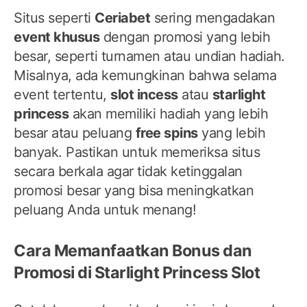
Situs seperti
Ceriabet
sering mengadakan
event khusus
dengan promosi yang lebih
besar, seperti turnamen atau undian hadiah.
Misalnya, ada kemungkinan bahwa selama
event tertentu,
slot incess
atau
starlight
princess
akan memiliki hadiah yang lebih
besar atau peluang
free spins
yang lebih
banyak. Pastikan untuk memeriksa situs
secara berkala agar tidak ketinggalan
promosi besar yang bisa meningkatkan
peluang Anda untuk menang!
Cara Memanfaatkan Bonus dan
Promosi di Starlight Princess Slot