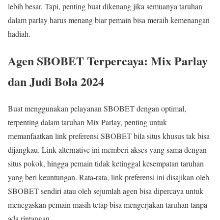
lebih besar. Tapi, penting buat dikenang jika semuanya taruhan
dalam parlay harus menang biar pemain bisa meraih kemenangan
hadiah.
Agen SBOBET Terpercaya: Mix Parlay
dan Judi Bola 2024
Buat menggunakan pelayanan SBOBET dengan optimal,
terpenting dalam taruhan Mix Parlay, penting untuk
memanfaatkan link preferensi SBOBET bila situs khusus tak bisa
dijangkau. Link alternative ini memberi akses yang sama dengan
situs pokok, hingga pemain tidak ketinggal kesempatan taruhan
yang beri keuntungan. Rata-rata, link preferensi ini disajikan oleh
SBOBET sendiri atau oleh sejumlah agen bisa dipercaya untuk
menegaskan pemain masih tetap bisa mengerjakan taruhan tanpa
ada rintangan.