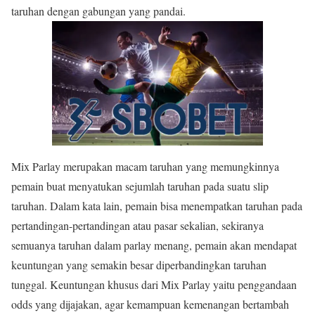
taruhan dengan gabungan yang pandai.
Mix Parlay merupakan macam taruhan yang memungkinnya
pemain buat menyatukan sejumlah taruhan pada suatu slip
taruhan. Dalam kata lain, pemain bisa menempatkan taruhan pada
pertandingan-pertandingan atau pasar sekalian, sekiranya
semuanya taruhan dalam parlay menang, pemain akan mendapat
keuntungan yang semakin besar diperbandingkan taruhan
tunggal. Keuntungan khusus dari Mix Parlay yaitu penggandaan
odds yang dijajakan, agar kemampuan kemenangan bertambah